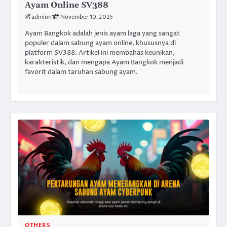
Ayam Online SV388
adminn1
November 10, 2025
Ayam Bangkok adalah jenis ayam laga yang sangat
populer dalam sabung ayam online, khususnya di
platform SV388. Artikel ini membahas keunikan,
karakteristik, dan mengapa Ayam Bangkok menjadi
favorit dalam taruhan sabung ayam.
OTHERS