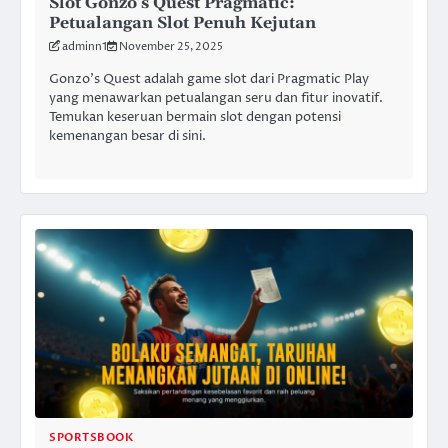
Slot Gonzo’s Quest Pragmatic:
Petualangan Slot Penuh Kejutan
adminn1
November 25, 2025
Gonzo’s Quest adalah game slot dari Pragmatic Play
yang menawarkan petualangan seru dan fitur inovatif.
Temukan keseruan bermain slot dengan potensi
kemenangan besar di sini.
SPORTSBOOK