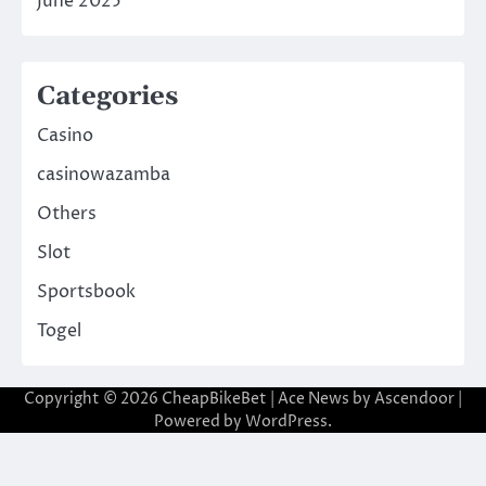
June 2025
Categories
Casino
casinowazamba
Others
Slot
Sportsbook
Togel
Copyright © 2026
CheapBikeBet
| Ace News by
Ascendoor
|
Powered by
WordPress
.