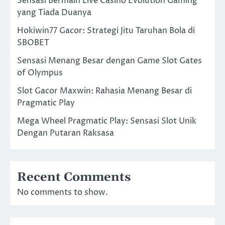
Sensasi Bermain Live Casino Evolution Gaming
yang Tiada Duanya
Hokiwin77 Gacor: Strategi Jitu Taruhan Bola di
SBOBET
Sensasi Menang Besar dengan Game Slot Gates
of Olympus
Slot Gacor Maxwin: Rahasia Menang Besar di
Pragmatic Play
Mega Wheel Pragmatic Play: Sensasi Slot Unik
Dengan Putaran Raksasa
Recent Comments
No comments to show.