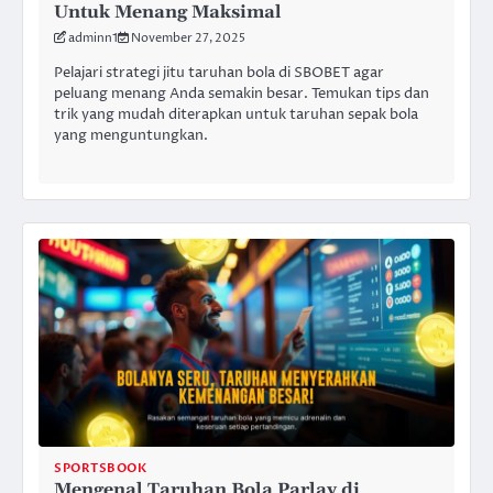
Untuk Menang Maksimal
adminn1
November 27, 2025
Pelajari strategi jitu taruhan bola di SBOBET agar
peluang menang Anda semakin besar. Temukan tips dan
trik yang mudah diterapkan untuk taruhan sepak bola
yang menguntungkan.
SPORTSBOOK
Mengenal Taruhan Bola Parlay di