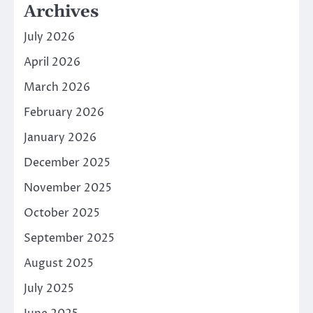
Archives
July 2026
April 2026
March 2026
February 2026
January 2026
December 2025
November 2025
October 2025
September 2025
August 2025
July 2025