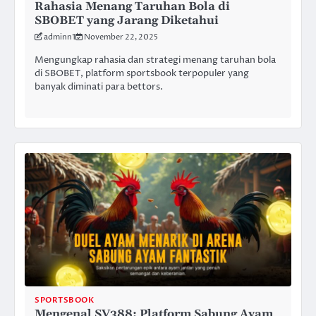
Rahasia Menang Taruhan Bola di
SBOBET yang Jarang Diketahui
adminn1
November 22, 2025
Mengungkap rahasia dan strategi menang taruhan bola
di SBOBET, platform sportsbook terpopuler yang
banyak diminati para bettors.
SPORTSBOOK
Mengenal SV388: Platform Sabung Ayam