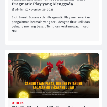
Pragmatic Play yang Menggoda
adminn1
November 29, 2025
Slot Sweet Bonanza dari Pragmatic Play menawarkan
pengalaman bermain yang seru dengan fitur unik dan
peluang menang besar. Temukan keistimewaannya di
sini!
OTHERS