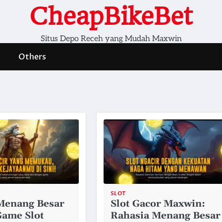
CheapBikeBet
Situs Depo Receh yang Mudah Maxwin
l
Others
SLOT
Menang Besar
Slot Gacor Maxwin:
Game Slot
Rahasia Menang Besar