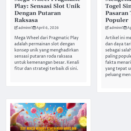
Play: Sensasi Slot Unik
Togel Si
Dengan Putaran
Pasaran 
Raksasa
Populer
adminn1
April 6, 2026
adminn1
Ap
Mega Wheel dari Pragmatic Play
Artikel ini 
adalah permainan slot dengan
dan daya tar
konsep unik yang menghadirkan
sebagai sala
sensasi putaran roda raksasa
paling popul
untuk kemenangan besar. Kenali
fakta menari
fitur dan strategi terbaik di sini.
yang tepat 
peluang men