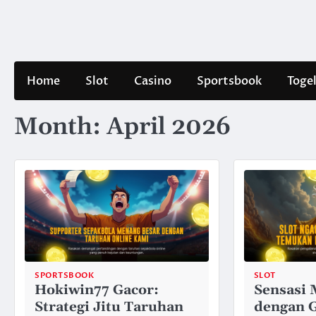
Skip
to
content
Home
Slot
Casino
Sportsbook
Toge
Month:
April 2026
SPORTSBOOK
SLOT
Hokiwin77 Gacor:
Sensasi 
Strategi Jitu Taruhan
dengan 