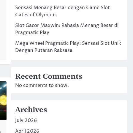
Sensasi Menang Besar dengan Game Slot
Gates of Olympus
Slot Gacor Maxwin: Rahasia Menang Besar di
Pragmatic Play
Mega Wheel Pragmatic Play: Sensasi Slot Unik
Dengan Putaran Raksasa
Recent Comments
No comments to show.
Archives
July 2026
April 2026
n