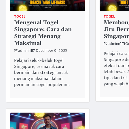
TOGEL
TOGEL
Mengenal Togel
Membong
Singapore: Cara dan
Jitu Ber
Strategi Menang
Singapo
Maksimal
adminn1
Oc
adminn1
December 9, 2025
Pelajari cara
Singapore de
Pelajari seluk-beluk Togel
efektif dan 
Singapore, termasuk cara
lebih besar.
bermain dan strategi untuk
tips dan tri
menang maksimal dalam
yang wajib A
permainan togel populer ini.