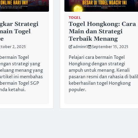
TOGEL
kar Strategi
Togel Hongkong: Cara
main Togel
Main dan Strategi
re
Terbaik Menang
tober 2, 2025
adminn1
September 15, 2025
 bermain Togel
Pelajari cara bermain Togel
ngan strategi yang
Hongkong dengan strategi
peluang menang yang
ampuh untuk menang. Kenali
 Artikel ini membahas
pasaran resmi dan rahasia di bali
k bermain Togel SGP
keberhasilan togel Hongkong
nda ketahui.
populer.