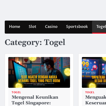
Skip
to
content
Home
Slot
Casino
Sportsbook
Toge
Category:
Togel
TOGEL
TOGEL
Mengenal Keunikan
Menguak
Togel Singapore:
Keseruan