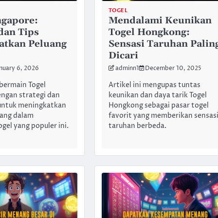
TOGEL
ngapore:
Mendalami Keunikan
 dan Tips
Togel Hongkong:
atkan Peluang
Sensasi Taruhan Palin
Dicari
nuary 6, 2026
adminn1
December 10, 2025
 bermain Togel
Artikel ini mengupas tuntas
ngan strategi dan
keunikan dan daya tarik Togel
 untuk meningkatkan
Hongkong sebagai pasar togel
ang dalam
favorit yang memberikan sensas
gel yang populer ini.
taruhan berbeda.