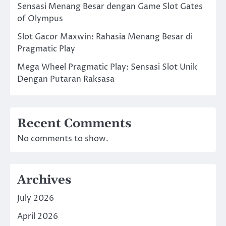
Sensasi Menang Besar dengan Game Slot Gates
of Olympus
Slot Gacor Maxwin: Rahasia Menang Besar di
Pragmatic Play
Mega Wheel Pragmatic Play: Sensasi Slot Unik
Dengan Putaran Raksasa
Recent Comments
No comments to show.
Archives
July 2026
April 2026