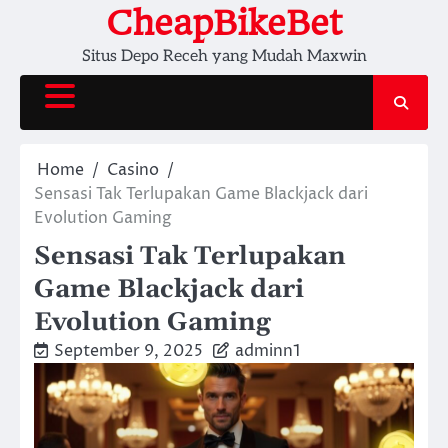
Skip
CheapBikeBet
to
Situs Depo Receh yang Mudah Maxwin
content
Home
Casino
Sensasi Tak Terlupakan Game Blackjack dari
Evolution Gaming
Sensasi Tak Terlupakan
Game Blackjack dari
Evolution Gaming
September 9, 2025
adminn1