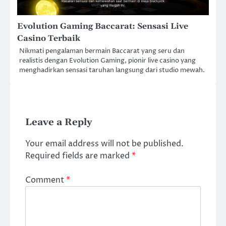
Evolution Gaming Baccarat: Sensasi Live
Casino Terbaik
Nikmati pengalaman bermain Baccarat yang seru dan
realistis dengan Evolution Gaming, pionir live casino yang
menghadirkan sensasi taruhan langsung dari studio mewah.
Leave a Reply
Your email address will not be published.
Required fields are marked
*
Comment
*