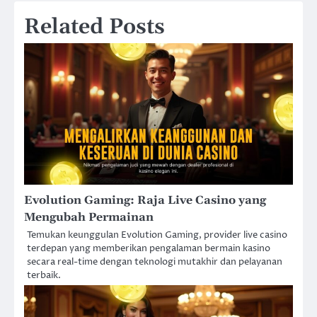
Related Posts
Evolution Gaming: Raja Live Casino yang
Mengubah Permainan
Temukan keunggulan Evolution Gaming, provider live casino
terdepan yang memberikan pengalaman bermain kasino
secara real-time dengan teknologi mutakhir dan pelayanan
terbaik.