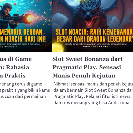
us di Game
Slot Sweet Bonanza dari
n: Rahasia
Pragmatic Play, Sensasi
 Praktis
Manis Penuh Kejutan
 menang terus di game
Nikmati sensasi manis dan penuh kejut
s praktis yang bikin kamu
dalam bermain Slot Sweet Bonanza dar
rus cuan dari permainan
Pragmatic Play. Pelajari fitur istimewa
dan tips menang yang bisa Anda coba.