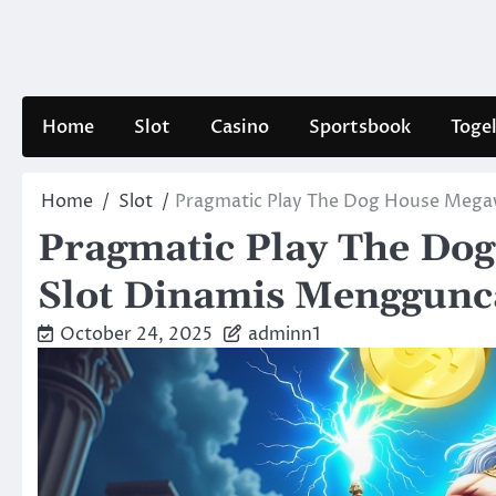
Skip
to
content
Home
Slot
Casino
Sportsbook
Toge
Home
Slot
Pragmatic Play The Dog House Mega
Pragmatic Play The Do
Slot Dinamis Menggunc
October 24, 2025
adminn1