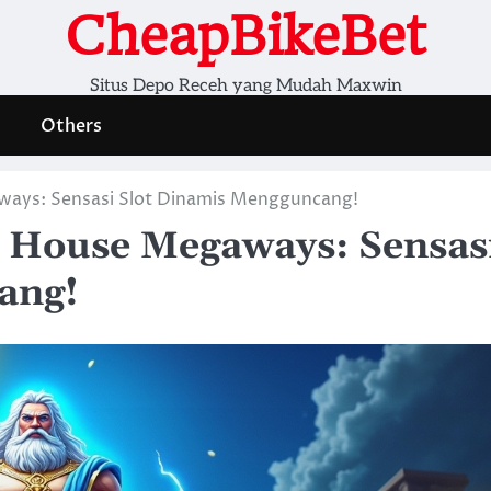
CheapBikeBet
Situs Depo Receh yang Mudah Maxwin
l
Others
ways: Sensasi Slot Dinamis Mengguncang!
g House Megaways: Sensas
ang!