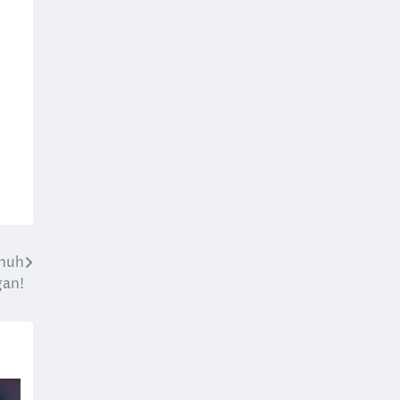
enuh
an!