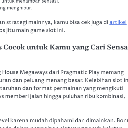
ns untuk menambah sensasi.
ang menghibur.
an strategi mainnya, kamu bisa cek juga di
artikel
 jitu main game slot ini.
Cocok untuk Kamu yang Cari Sensa
og House Megaways dari Pragmatic Play memang
an dan peluang menang besar. Kelebihan slot in
am taruhan dan format permainan yang mengikuti
memberi jalan hingga puluhan ribu kombinasi,
 level karena mudah dipahami dan dimainkan. Bon