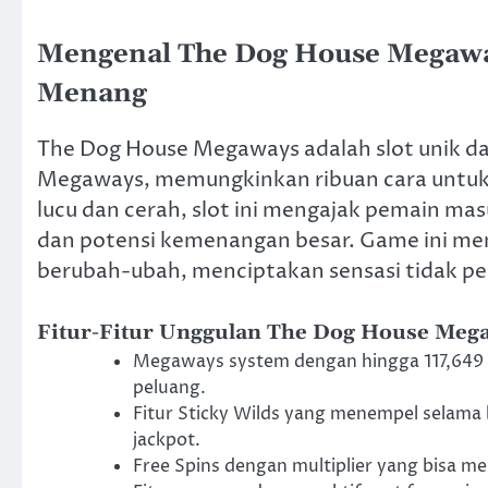
Mengenal The Dog House Megaway
Menang
The Dog House Megaways adalah slot unik d
Megaways, memungkinkan ribuan cara untuk
lucu dan cerah, slot ini mengajak pemain mas
dan potensi kemenangan besar. Game ini mem
berubah-ubah, menciptakan sensasi tidak per
Fitur-Fitur Unggulan The Dog House Meg
Megaways system dengan hingga 117,649
peluang.
Fitur Sticky Wilds yang menempel selam
jackpot.
Free Spins dengan multiplier yang bisa m