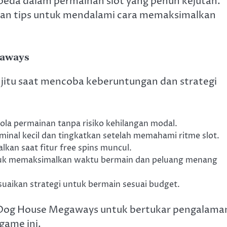
beda dalam permainan slot yang penuh kejutan.
 dan tips untuk mendalami cara memaksimalkan
gaways
n jitu saat mencoba keberuntungan dan strategi
la permainan tanpa risiko kehilangan modal.
ominal kecil dan tingkatkan setelah memahami ritme slot.
lkan saat fitur free spins muncul.
ntuk memaksimalkan waktu bermain dan peluang menang
esuaikan strategi untuk bermain sesuai budget.
Dog House Megaways untuk bertukar pengalama
game ini.