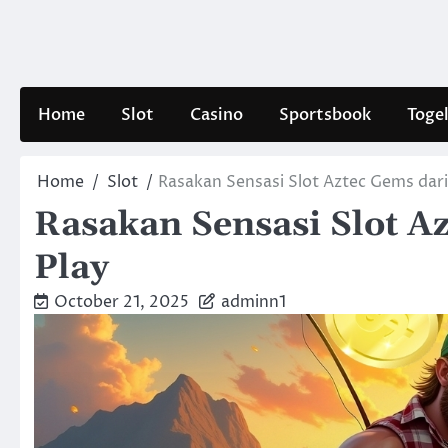
Skip
to
content
Home
Slot
Casino
Sportsbook
Toge
Home
Slot
Rasakan Sensasi Slot Aztec Gems dari
Rasakan Sensasi Slot A
Play
October 21, 2025
adminn1