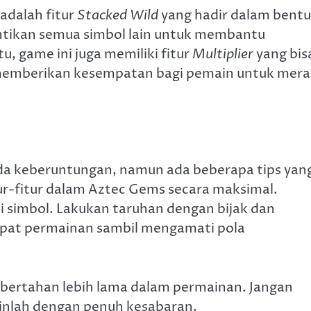
adalah fitur
Stacked Wild
yang hadir dalam bent
ntikan semua simbol lain untuk membantu
 game ini juga memiliki fitur
Multiplier
yang bis
emberikan kesempatan bagi pemain untuk mera
a keberuntungan, namun ada beberapa tips yan
-fitur dalam Aztec Gems secara maksimal.
i simbol. Lakukan taruhan dengan bijak dan
at permainan sambil mengamati pola
 bertahan lebih lama dalam permainan. Jangan
inlah dengan penuh kesabaran.