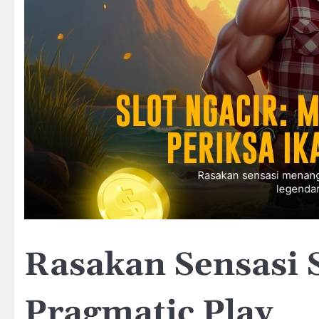
Rasakan Sensasi S
Pragmatic Play