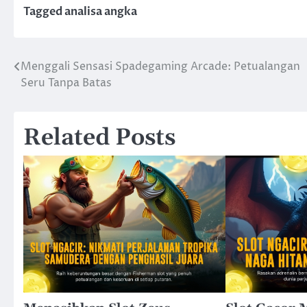
Tagged
analisa angka
Menggali Sensasi Spadegaming Arcade: Petualangan
Post
Seru Tanpa Batas
navigation
Related Posts