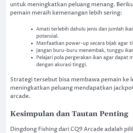
untuk meningkatkan peluang menang. Beriku
pemain meraih kemenangan lebih sering:
Amati terlebih dahulu jenis dan jumlah ik
potensial.
Manfaatkan power-up secara bijak agar t
Jangan buru-buru menembak, tunggu ikan 
Pelajari pola pergerakan ikan agar dapa
dengan akurasi tinggi.
Strategi tersebut bisa membawa pemain ke le
meningkatkan peluang mendapatkan jackpot
arcade.
Kesimpulan dan Tautan Penting
Dingdong Fishing dari CQ9 Arcade adalah pi