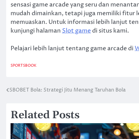
sensasi game arcade yang seru dan menantan
mudah dimainkan, tetapi juga memiliki fitu
memuaskan. Untuk informasi lebih lanjut te
kunjungi halaman
Slot game
di situs kami.
Pelajari lebih lanjut tentang game arcade di
W
SPORTSBOOK
SBOBET Bola: Strategi Jitu Menang Taruhan Bola
Post
navigation
Related Posts