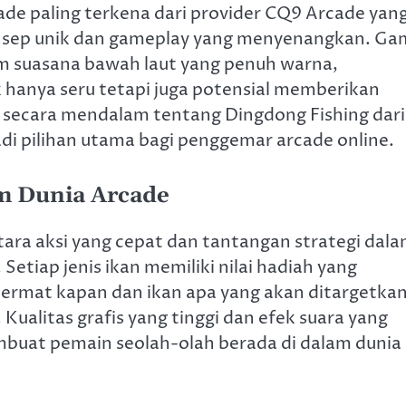
ade paling terkena dari provider CQ9 Arcade yan
nsep unik dan gameplay yang menyenangkan. Ga
 suasana bawah laut yang penuh warna,
hanya seru tetapi juga potensial memberikan
s secara mendalam tentang Dingdong Fishing dari
di pilihan utama bagi penggemar arcade online.
m Dunia Arcade
ra aksi yang cepat dan tantangan strategi dal
Setiap jenis ikan memiliki nilai hadiah yang
ermat kapan dan ikan apa yang akan ditargetka
Kualitas grafis yang tinggi dan efek suara yang
uat pemain seolah-olah berada di dalam dunia