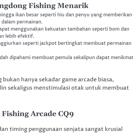
ngdong Fishing Menarik
l hingga ikan besar seperti hiu dan penyu yang memberikan
gi dalam permainan.
apat menggunakan kekuatan tambahan seperti bom dan
 lebih efektif.
ggiurkan seperti jackpot bertingkat membuat permainan
dah dipahami membuat pemula sekalipun dapat menikmat
ng bukan hanya sekadar game arcade biasa,
in sekaligus menstimulasi otak untuk membuat
 Fishing Arcade CQ9
n timing penggunaan senjata sangat krusial