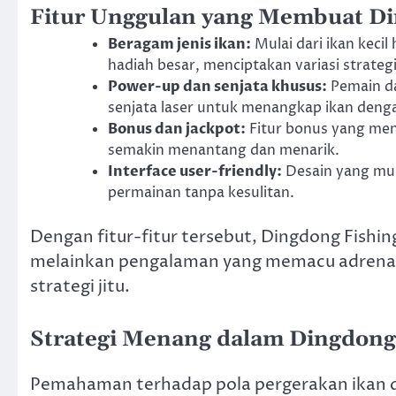
Fitur Unggulan yang Membuat Di
Beragam jenis ikan:
Mulai dari ikan keci
hadiah besar, menciptakan variasi strate
Power-up dan senjata khusus:
Pemain d
senjata laser untuk menangkap ikan dengan
Bonus dan jackpot:
Fitur bonus yang men
semakin menantang dan menarik.
Interface user-friendly:
Desain yang mu
permainan tanpa kesulitan.
Dengan fitur-fitur tersebut, Dingdong Fishi
melainkan pengalaman yang memacu adrenal
strategi jitu.
Strategi Menang dalam Dingdong
Pemahaman terhadap pola pergerakan ikan da