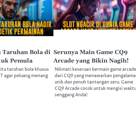
u Taruhan Bola di
Serunya Main Game CQ9
uk Pemula
Arcade yang Bikin Nagih!
 jitu taruhan bola khusus
Nikmati keseruan bermain game arcad
T agar peluang menang
dari CQ9 yang menawarkan pengalama
unik dan penuh tantangan seru. Game
CQ9 Arcade cocok untuk mengisi wakt
senggang Anda!