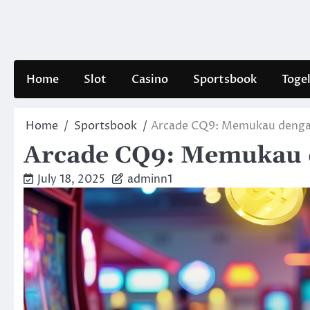
Skip
to
content
Home
Slot
Casino
Sportsbook
Toge
Home
Sportsbook
Arcade CQ9: Memukau denga
Arcade CQ9: Memukau 
July 18, 2025
adminn1