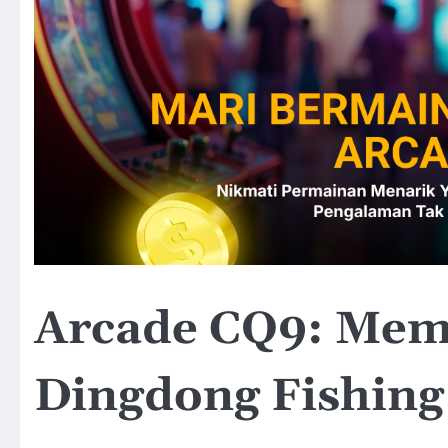
Arcade CQ9: Mem
Dingdong Fishing