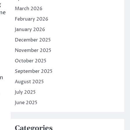
g
March 2026
me
February 2026
January 2026
December 2025
November 2025
October 2025
September 2025
am
August 2025
July 2025
n
June 2025
Categories