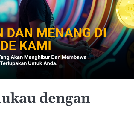
ukau dengan