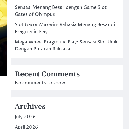
Sensasi Menang Besar dengan Game Slot
Gates of Olympus
Slot Gacor Maxwin: Rahasia Menang Besar di
Pragmatic Play
Mega Wheel Pragmatic Play: Sensasi Slot Unik
Dengan Putaran Raksasa
Recent Comments
No comments to show.
Archives
July 2026
April 2026