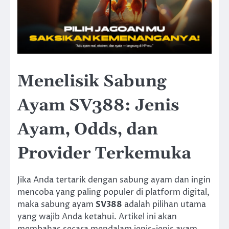
Menelisik Sabung
Ayam SV388: Jenis
Ayam, Odds, dan
Provider Terkemuka
Jika Anda tertarik dengan sabung ayam dan ingin
mencoba yang paling populer di platform digital,
maka sabung ayam
SV388
adalah pilihan utama
yang wajib Anda ketahui. Artikel ini akan