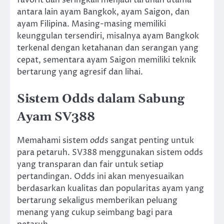
favorit dan seringkali menjadi taruhan utama
antara lain ayam Bangkok, ayam Saigon, dan
ayam Filipina. Masing-masing memiliki
keunggulan tersendiri, misalnya ayam Bangkok
terkenal dengan ketahanan dan serangan yang
cepat, sementara ayam Saigon memiliki teknik
bertarung yang agresif dan lihai.
Sistem Odds dalam Sabung
Ayam SV388
Memahami sistem
odds
sangat penting untuk
para petaruh. SV388 menggunakan sistem odds
yang transparan dan fair untuk setiap
pertandingan. Odds ini akan menyesuaikan
berdasarkan kualitas dan popularitas ayam yang
bertarung sekaligus memberikan peluang
menang yang cukup seimbang bagi para