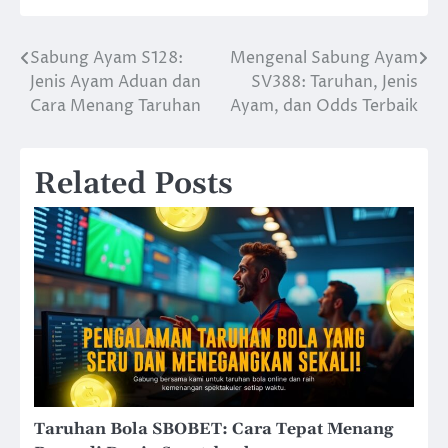
Sabung Ayam S128:
Mengenal Sabung Ayam
Post
Jenis Ayam Aduan dan
SV388: Taruhan, Jenis
navigation
Cara Menang Taruhan
Ayam, dan Odds Terbaik
Related Posts
Taruhan Bola SBOBET: Cara Tepat Menang