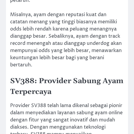
petaruh.
Misalnya, ayam dengan reputasi kuat dan
catatan menang yang tinggi biasanya memiliki
odds lebih rendah karena peluang menangnya
dianggap besar. Sebaliknya, ayam dengan track
record menengah atau dianggap underdog akan
mempunyai odds yang lebih besar, menawarkan
keuntungan lebih besar bagi yang berani
bertaruh.
SV388: Provider Sabung Ayam
Terpercaya
Provider SV388 telah lama dikenal sebagai pionir
dalam menyediakan layanan sabung ayam online
dengan fitur yang sangat inovatif dan mudah
diakses. Dengan menggunakan teknologi